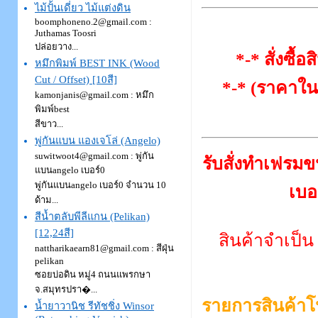
ไม้ปั้นเดี่ยว ไม้แต่งดิน
boomphoneno.2@gmail.com :
Juthamas Toosri
ปล่อยวาง...
*-* สั่งซื้
หมึกพิมพ์ BEST INK (Wood
Cut / Offset) [10สี]
*-* (ราคาใน
kamonjanis@gmail.com : หมึก
พิมพ์best
สีขาว...
พู่กันแบน แองเจโล่ (Angelo)
suwitwoot4@gmail.com : พู่กัน
รับสั่งทำเฟรม
แบนangelo เบอร์0
พู่กันแบนangelo เบอร์0 จำนวน 10
เบอ
ด้าม...
สีน้ำตลับพีลีแกน (Pelikan)
[12,24สี]
สินค้าจำเป็น
nattharikaearn81@gmail.com : สีฝุ่น
pelikan
ซอยบ่อดิน หมู่4 ถนนแพรกษา
จ.สมุทรปรา�...
รายการสินค้าโ
น้ำยาวานิช รีทัชชิ่ง Winsor