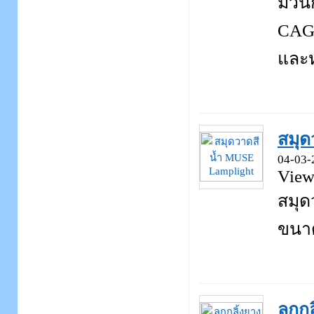
ม้ว
CAGR
และห
สมุด
04-03-
View
สมุด
ขนาด
ลูกก