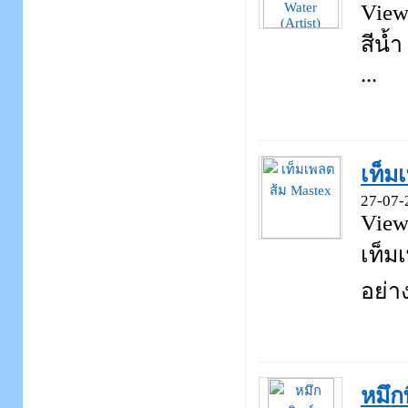
View
สีน้
...
เท็ม
27-07-
View
เท็ม
อย่าง
หมึก