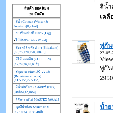
สีน้
สินค้า ยอดนิยม
20 อันดับ
เคลือ
-
สีน้ำ Cotman (Winsor &
Newton) [8,21ml]
-
ยางรักอย่างดี 100% [1kg]
-
ไม้บัลซ่า (Balsa Wood)
พู่ก
-
สีอะคริลิค ศิลปากร (Silpakorn)
[60,75,120,250,500ml]
23-05-
View
-
สีไม้ คอลลีน (COLLEEN)
[12,24,36,48,60สี]
พู่ก
-
สมุดเรนาซอง 100 ปอนด์
(Renaissance Paper)
2950
[11"x15",22"x15"]
-
สีน้ำมันปิดทอง เฟลกซ์ (Flex)
[เหลือง,ดำ,แดง]
-
โต๊ะดราฟไฟ MASTEX [A0,A1]
น้ำย
-
ชุดสีน้ำก้อน Sakura KOI
[12,18,24,30,36,48สี]