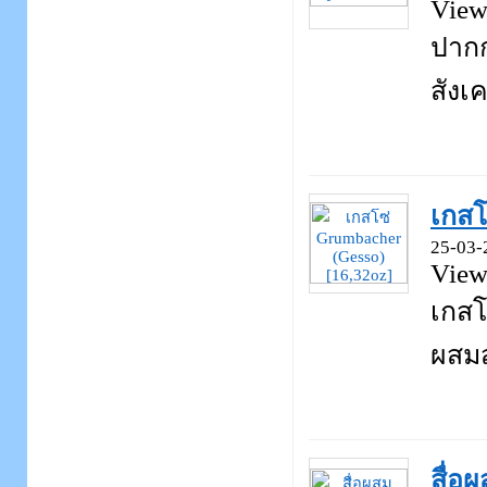
View
ปากก
สังเค
เกสโ
25-03-
View
เกสโ
ผสมสำ
สื่อ