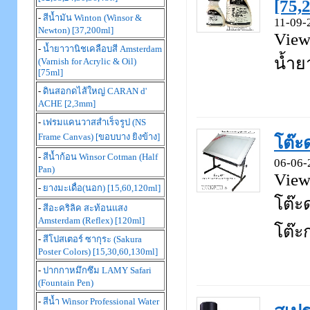
[75,
-
สีน้ำมัน Winton (Winsor &
11-09-
Newton) [37,200ml]
View
-
น้ำยาวานิชเคลือบสี Amsterdam
น้ำย
(Varnish for Acrylic & Oil)
[75ml]
-
ดินสอกดไส้ใหญ่ CARAN d'
ACHE [2,3mm]
-
เฟรมแคนวาสสำเร็จรูป (NS
Frame Canvas) [ขอบบาง ยิงข้าง]
โต๊
-
สีน้ำก้อน Winsor Cotman (Half
06-06-
Pan)
View
-
ยางมะเดื่อ(นอก) [15,60,120ml]
โต๊ะ
-
สีอะคริลิค สะท้อนแสง
Amsterdam (Reflex) [120ml]
โต๊ะ
-
สีโปสเตอร์ ซากุระ (Sakura
Poster Colors) [15,30,60,130ml]
-
ปากกาหมึกซึม LAMY Safari
(Fountain Pen)
-
สีน้ำ Winsor Professional Water