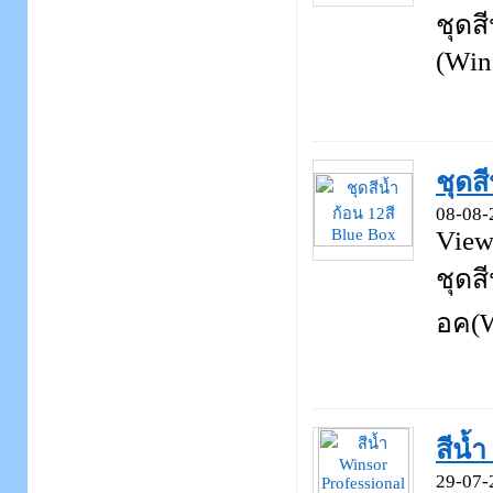
ชุดส
(Win
ชุดส
08-08-
View
ชุดส
อค(W
สีน้
29-07-