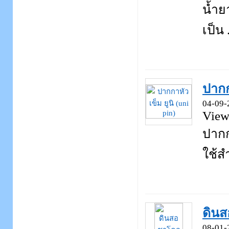
น้ำยา
เป็น .
ปากก
04-09-
View
ปากก
ใช้ส
ดินส
08-01-