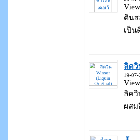
View
ดินส
เป็นด
ลิคว
19-07-
View
ลิคว
ผสมสี