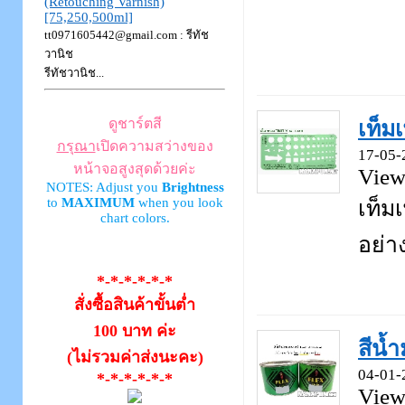
(Retouching Varnish)
[75,250,500ml]
tt0971605442@gmail.com : รีทัช
วานิช
รีทัชวานิช...
ดูชาร์ตสี
เท็ม
กรุณา
เปิดความสว่างของ
17-05-
หน้าจอสูงสุดด้วยค่ะ
View
NOTES: Adjust you
Brightness
to
MAXIMUM
when you look
เท็ม
chart colors.
อย่าง
*-*-*-*-*-*
สั่งซื้อสินค้าขั้นต่ำ
100 บาท ค่ะ
สีน้
(ไม่รวมค่าส่งนะคะ)
04-01-
*-*-*-*-*-*
View