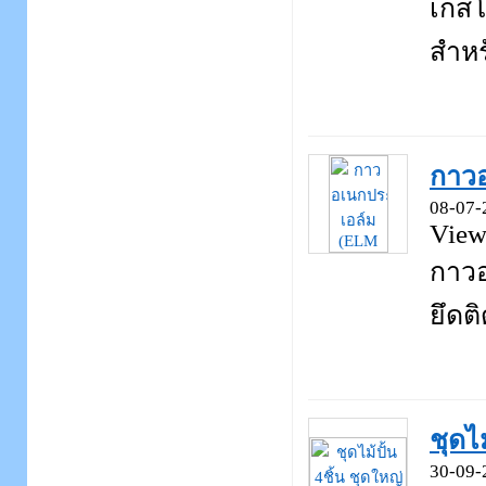
เกสโซ
สำหรั
กาวอ
08-07-
View
กาวอ
ยึดติ
ชุดไม
30-09-