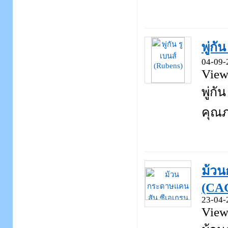
พู่กั
04-09-
View
พู่ก
คุณภ
ม้วน
(CA
23-04-
View