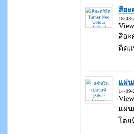
สีอะ
18-08-
View
สีอะ
ติดแ
แผ่น
14-09-
View
แผ่น
โดยที