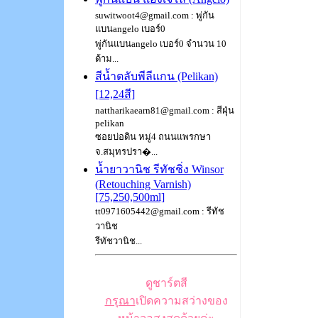
suwitwoot4@gmail.com : พู่กัน
แบนangelo เบอร์0
พู่กันแบนangelo เบอร์0 จำนวน 10
ด้าม...
สีน้ำตลับพีลีแกน (Pelikan)
[12,24สี]
nattharikaearn81@gmail.com : สีฝุ่น
pelikan
ซอยบ่อดิน หมู่4 ถนนแพรกษา
จ.สมุทรปรา�...
น้ำยาวานิช รีทัชชิ่ง Winsor
(Retouching Varnish)
[75,250,500ml]
tt0971605442@gmail.com : รีทัช
วานิช
รีทัชวานิช...
ดูชาร์ตสี
กรุณา
เปิดความสว่างของ