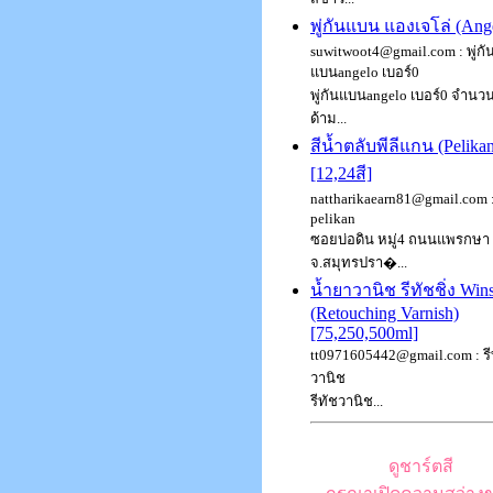
พู่กันแบน แองเจโล่ (Ang
suwitwoot4@gmail.com : พู่กั
แบนangelo เบอร์0
พู่กันแบนangelo เบอร์0 จำนว
ด้าม...
สีน้ำตลับพีลีแกน (Pelika
[12,24สี]
nattharikaearn81@gmail.com : 
pelikan
ซอยบ่อดิน หมู่4 ถนนแพรกษา
จ.สมุทรปรา�...
น้ำยาวานิช รีทัชชิ่ง Win
(Retouching Varnish)
[75,250,500ml]
tt0971605442@gmail.com : รี
วานิช
รีทัชวานิช...
ดูชาร์ตสี