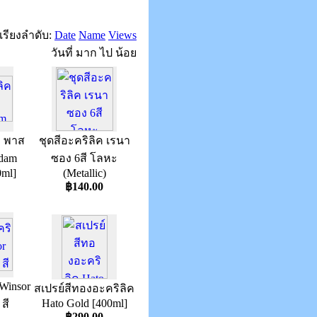
เรียงลำดับ:
Date
Name
Views
วันที่ มาก ไป น้อย
ค พาส
ชุดสีอะคริลิค เรนา
rdam
ซอง 6สี โลหะ
0ml]
(Metallic)
฿140.00
 Winsor
สเปรย์สีทองอะคริลิค
Hato Gold [400ml]
 สี
฿290.00