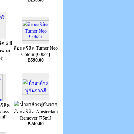
ิค 6 สี
สีอะคริลิค Turner Neo
นพาส
Colour [600cc]
l)
฿590.00
น้ำยาล้างพู่กันจาก
ริลิค
loss
สีอะคริลิค Amsterdam
ml]
Remover [75ml]
฿240.00