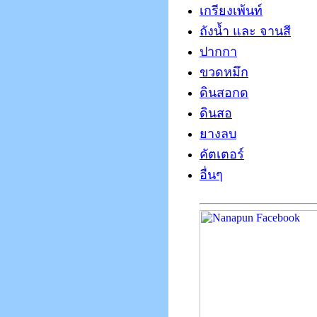
เกรียงเพ้นท์
ถังน้ำ และ จานสี
ปากกา
ขวดหมึก
ดินสอกด
ดินสอ
ยางลบ
คัตเตอร์
อื่นๆ