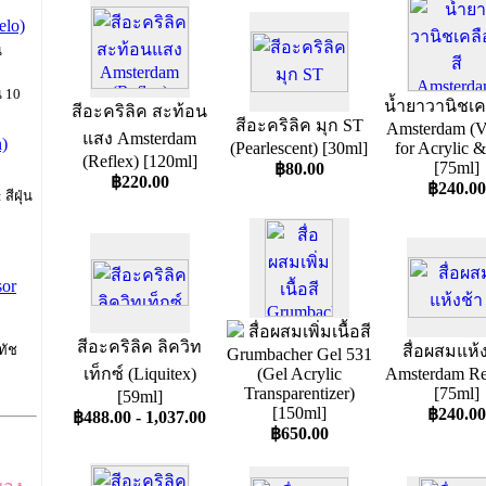
elo)
น
น 10
น้ำยาวานิชเค
สีอะคริลิค สะท้อน
สีอะคริลิค มุก ST
Amsterdam (V
แสง Amsterdam
n)
(Pearlescent) [30ml]
for Acrylic &
(Reflex) [120ml]
[75ml]
฿80.00
฿220.00
฿240.00
สีฝุ่น
sor
สื่อผสมเพิ่มเนื้อสี
สีอะคริลิค ลิควิท
สื่อผสมแห้
ทัช
Grumbacher Gel 531
เท็กซ์ (Liquitex)
(Gel Acrylic
Amsterdam Re
Transparentizer)
[75ml]
[59ml]
[150ml]
฿240.00
฿488.00 - 1,037.00
฿650.00