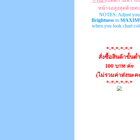
กรุณา
เปิดความสว่าง
หน้าจอสูงสุดด้วยค่
NOTES: Adjust you
Brightness
to
MAXIM
when you look chart col
*-*-*-*-*-*
สั่งซื้อสินค้าขั้นต่
100 บาท ค่ะ
(ไม่รวมค่าส่งนะค
*-*-*-*-*-*