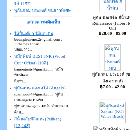
รี่ย์ 115F
พู่กันกลม ประยงค์ ขนยาวพิเศษ
พู่กัน ฟิลเบิร์ด สีน้ำม
แสดงความคิดเห็น
Renaissace (Filbert f
Oil)
฿28.00 - 85.00
ไม้ปั้นเดี่ยว ไม้แต่งดิน
boomphoneno.2@gmail.com :
Juthamas Toosri
ปล่อยวาง...
หมึกพิมพ์ BEST INK (Wood
Cut / Offset) [10สี]
kamonjanis@gmail.com : หมึก
พู่กันกลม ประยงค์ (
พิมพ์best
สังเคราะห์)
สีขาว...
฿7.00 - 42.00
พู่กันแบน แองเจโล่ (Angelo)
suwitwoot4@gmail.com : พู่กัน
แบนangelo เบอร์0
พู่กันแบนangelo เบอร์0 จำนวน 10
ด้าม...
สีน้ำตลับพีลีแกน (Pelikan)
[12,24สี]
พู่กันแท้งค์ Sakur