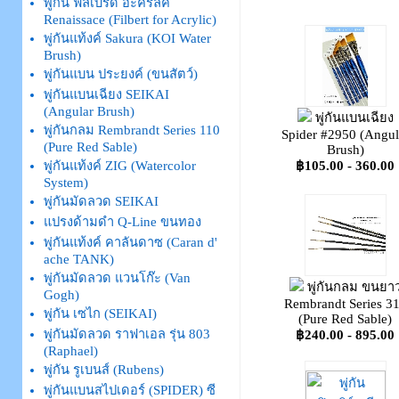
พู่กัน ฟิลเบิร์ด อะคริลิค
Renaissace (Filbert for Acrylic)
พู่กันแท้งค์ Sakura (KOI Water
Brush)
พู่กันแบน ประยงค์ (ขนสัตว์)
พู่กันแบนเฉียง SEIKAI
(Angular Brush)
พู่กันแบนเฉียง
พู่กันกลม Rembrandt Series 110
Spider #2950 (Angul
(Pure Red Sable)
Brush)
฿105.00 - 360.00
พู่กันแท้งค์ ZIG (Watercolor
System)
พู่กันมัดลวด SEIKAI
แปรงด้ามดำ Q-Line ขนทอง
พู่กันแท้งค์ คาลันดาซ (Caran d'
ache TANK)
พู่กันมัดลวด แวนโก๊ะ (Van
พู่กันกลม ขนยา
Gogh)
Rembrandt Series 3
พู่กัน เซไก (SEIKAI)
(Pure Red Sable)
พู่กันมัดลวด ราฟาเอล รุ่น 803
฿240.00 - 895.00
(Raphael)
พู่กัน รูเบนส์ (Rubens)
พู่กันแบนสไปเดอร์ (SPIDER) ซี