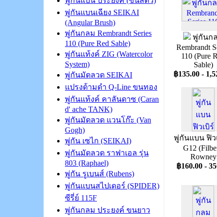
พู่กันแบน ประยงค์ (ขนสัตว์)
พู่กันแบนเฉียง SEIKAI
(Angular Brush)
พู่กันกลม Rembrandt Series
พู่กันก
110 (Pure Red Sable)
Rembrandt Se
พู่กันแท้งค์ ZIG (Watercolor
110 (Pure 
System)
Sable)
฿135.00 - 1,5
พู่กันมัดลวด SEIKAI
แปรงด้ามดำ Q-Line ขนทอง
พู่กันแท้งค์ คาลันดาซ (Caran
d' ache TANK)
พู่กันมัดลวด แวนโก๊ะ (Van
Gogh)
พู่กันแบน ฟิว
พู่กัน เซไก (SEIKAI)
G12 (Filbe
พู่กันมัดลวด ราฟาเอล รุ่น
Rowney
803 (Raphael)
฿160.00 - 35
พู่กัน รูเบนส์ (Rubens)
พู่กันแบนสไปเดอร์ (SPIDER)
ซีรี่ย์ 115F
พู่กันกลม ประยงค์ ขนยาว