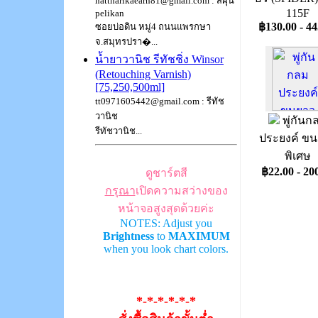
nattharikaearn81@gmail.com : สีฝุ่น
115F
pelikan
฿130.00 - 44
ซอยบ่อดิน หมู่4 ถนนแพรกษา
จ.สมุทรปรา�...
น้ำยาวานิช รีทัชชิ่ง Winsor
(Retouching Varnish)
[75,250,500ml]
tt0971605442@gmail.com : รีทัช
วานิช
พู่กันก
รีทัชวานิช...
ประยงค์ ข
พิเศษ
฿22.00 - 20
ดูชาร์ตสี
กรุณา
เปิดความสว่างของ
หน้าจอสูงสุดด้วยค่ะ
NOTES: Adjust you
Brightness
to
MAXIMUM
when you look chart colors.
*-*-*-*-*-*