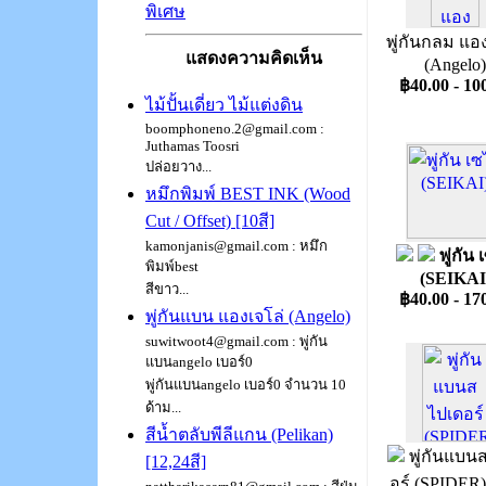
พิเศษ
พู่กันกลม แอง
แสดงความคิดเห็น
(Angelo)
฿40.00 - 10
ไม้ปั้นเดี่ยว ไม้แต่งดิน
boomphoneno.2@gmail.com :
Juthamas Toosri
ปล่อยวาง...
หมึกพิมพ์ BEST INK (Wood
Cut / Offset) [10สี]
kamonjanis@gmail.com : หมึก
พู่กัน
พิมพ์best
(SEIKAI
สีขาว...
฿40.00 - 17
พู่กันแบน แองเจโล่ (Angelo)
suwitwoot4@gmail.com : พู่กัน
แบนangelo เบอร์0
พู่กันแบนangelo เบอร์0 จำนวน 10
ด้าม...
สีน้ำตลับพีลีแกน (Pelikan)
พู่กันแบน
[12,24สี]
อร์ (SPIDER) ซ