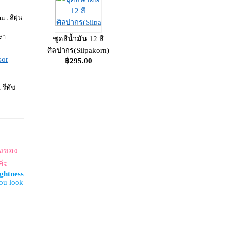
: สีฝุ่น
ษา
ชุดสีน้ำมัน 12 สี
ศิลปากร(Silpakorn)
sor
฿295.00
รีทัช
างของ
ค่ะ
ghtness
ou look