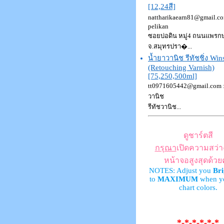
[12,24สี]
nattharikaearn81@gmail.com 
pelikan
ซอยบ่อดิน หมู่4 ถนนแพรก
จ.สมุทรปรา�...
น้ำยาวานิช รีทัชชิ่ง Win
(Retouching Varnish)
[75,250,500ml]
tt0971605442@gmail.com : 
วานิช
รีทัชวานิช...
ดูชาร์ตสี
กรุณา
เปิดความสว่
หน้าจอสูงสุดด้วย
NOTES: Adjust you
Bri
to
MAXIMUM
when y
chart colors.
*-*-*-*-*-*