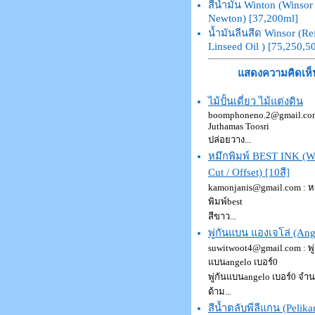
สีน้ำมัน Winton (Winsor
Newton) [37,200ml]
น้ำมันลีนสีด Winsor (Re
Linseed Oil ) [75,250,5
แสดงความคิดเห็
ไม้ปั้นเดี่ยว ไม้แต่งดิน
boomphoneno.2@gmail.com
Juthamas Toosri
ปล่อยวาง...
หมึกพิมพ์ BEST INK (
Cut / Offset) [10สี]
kamonjanis@gmail.com : ห
พิมพ์best
สีขาว...
พู่กันแบน แองเจโล่ (Ang
suwitwoot4@gmail.com : พู่
แบนangelo เบอร์0
พู่กันแบนangelo เบอร์0 จำ
ด้าม...
สีน้ำตลับพีลีแกน (Pelika