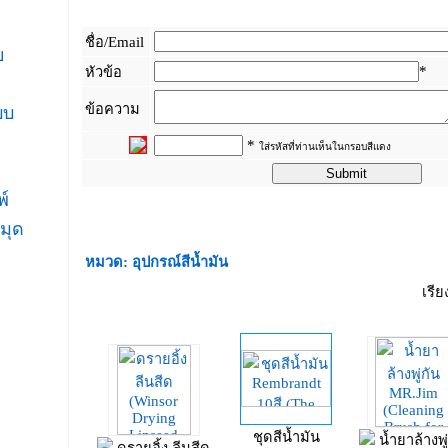
ชื่อ/Email
ย
*
หัวข้อ
ข้อความ
บบ
*
ใส่รหัสที่ท่านเห็นในกรอบสีแดง
พ์
_
มุด
หมวด: อุปกรณ์สีน้ำมัน
เรี
ชุดสีน้ำมัน
น้ำยาล้างพู