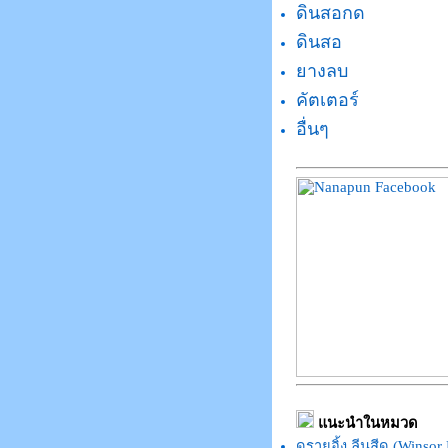
ดินสอกด
ดินสอ
ยางลบ
คัตเตอร์
อื่นๆ
แนะนำในหมวด
ดรายอิ้ง ลีนสีด (Winsor