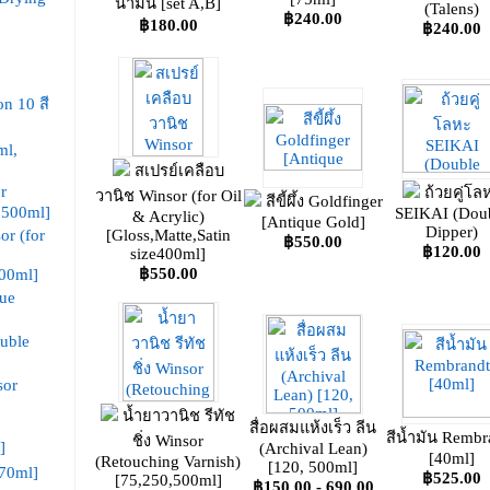
น้ำมัน [set A,B]
(Talens)
฿240.00
฿180.00
฿240.00
on 10 สี
ml,
สเปรย์เคลือบ
r
ถ้วยคู่โล
วานิช Winsor (for Oil
สีขี้ผึ้ง Goldfinger
,500ml]
SEIKAI (Dou
& Acrylic)
[Antique Gold]
Dipper)
[Gloss,Matte,Satin
or (for
฿550.00
฿120.00
size400ml]
฿550.00
400ml]
que
uble
sor
น้ำยาวานิช รีทัช
สื่อผสมแห้งเร็ว ลีน
สีน้ำมัน Rembr
ชิ่ง Winsor
]
(Archival Lean)
[40ml]
(Retouching Varnish)
[120, 500ml]
170ml]
฿525.00
[75,250,500ml]
฿150.00 - 690.00