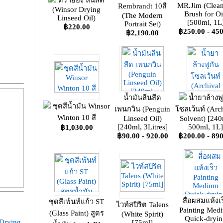
ดรายอิ้ง ลีนสีด
MR.Jim (Clea
Rembrandt 10สี
(Winsor Drying
Brush for Oi
(The Modern
Linseed Oil)
[500ml, 1L
Portrait Set)
฿220.00
฿250.00 - 450
฿2,190.00
น้ำมันลีนสีด
น้ำยาล้างพู
ชุดสีน้ำมัน Winsor
เพนกวิน (Penguin
โซลเว้นท์ (Arc
Winton 10 สี
Linseed Oil)
Solvent) [240
[240ml, 3Litres]
500ml, 1L]
฿1,030.00
฿90.00 - 920.00
฿200.00 - 890
สื่อผสมแห้งเร
ชุดสีเพ้นท์แก้ว ST
ไวท์สปิริต Talens
Painting Med
(Glass Paint) สูตร
(White Spirit)
Quick-dryin
 Drying
[75ml]