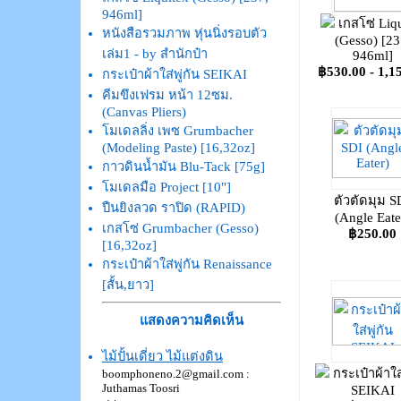
946ml]
เกสโซ่ Liqu
หนังสือรวมภาพ หุ่นนิ่งรอบตัว
(Gesso) [23
เล่ม1 - by สำนักป๋า
946ml]
฿530.00 - 1,1
กระเป๋าผ้าใส่พู่กัน SEIKAI
คีมขึงเฟรม หน้า 12ซม.
(Canvas Pliers)
โมเดลลิ่ง เพซ Grumbacher
(Modeling Paste) [16,32oz]
กาวดินน้ำมัน Blu-Tack [75g]
โมเดลมือ Project [10"]
ตัวตัดมุม S
ปืนยิงลวด ราปิด (RAPID)
(Angle Eate
เกสโซ่ Grumbacher (Gesso)
฿250.00
[16,32oz]
กระเป๋าผ้าใส่พู่กัน Renaissance
[สั้น,ยาว]
แสดงความคิดเห็น
ไม้ปั้นเดี่ยว ไม้แต่งดิน
กระเป๋าผ้าใส่
boomphoneno.2@gmail.com :
Juthamas Toosri
SEIKAI