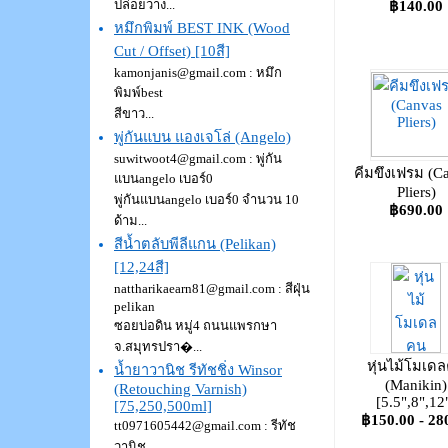
ปล่อยวาง...
฿140.00
หมึกพิมพ์ BEST INK (Wood
Cut / Offset) [10สี]
kamonjanis@gmail.com : หมึก
พิมพ์best
สีขาว...
พู่กันแบน แองเจโล่ (Angelo)
suwitwoot4@gmail.com : พู่กัน
คีมขึงเฟรม (C
แบนangelo เบอร์0
Pliers)
พู่กันแบนangelo เบอร์0 จำนวน 10
฿690.00
ด้าม...
สีน้ำตลับพีลีแกน (Pelikan)
[12,24สี]
nattharikaearn81@gmail.com : สีฝุ่น
pelikan
ซอยบ่อดิน หมู่4 ถนนแพรกษา
จ.สมุทรปรา�...
หุ่นไม้โมเด
น้ำยาวานิช รีทัชชิ่ง Winsor
(Manikin)
(Retouching Varnish)
[5.5",8",12
[75,250,500ml]
฿150.00 - 28
tt0971605442@gmail.com : รีทัช
วานิช