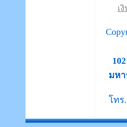
เงิ
Copy
10
มหา
โทร.