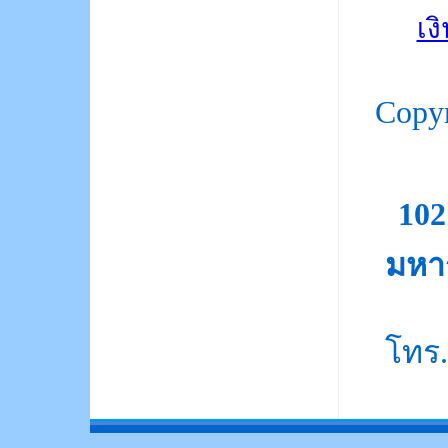
เง
Copy
10
มหา
โทร.