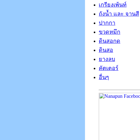
เกรียงเพ้นท์
ถังน้ำ และ จานสี
ปากกา
ขวดหมึก
ดินสอกด
ดินสอ
ยางลบ
คัตเตอร์
อื่นๆ