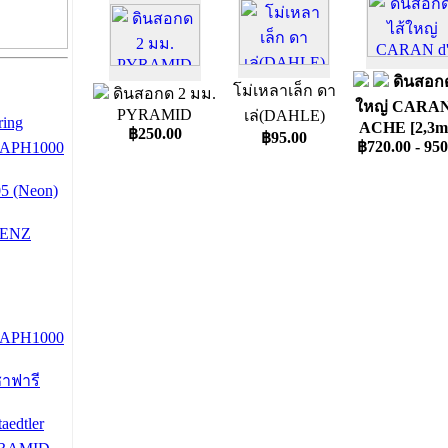
ดินสอกด
โม่เหลาเล็ก ดา
ดินสอกด 2 มม.
ใหญ่ CARAN
PYRAMID
เล่(DAHLE)
ring
ACHE [2,3m
฿250.00
฿95.00
฿720.00 - 950
RAPH1000
5 (Neon)
RENZ
RAPH1000
ซาฟารี
aedtler