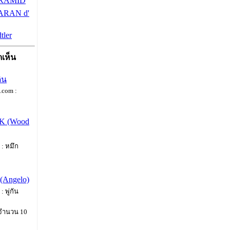
YRAMID
ARAN d'
tler
เห็น
ดิน
com :
NK (Wood
: หมึก
 (Angelo)
 พู่กัน
 จำนวน 10