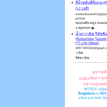
สีน้ำตลับพีลีแกน (P
[12,24สี]
nattharikaearn81@gmail.
pelikan
ซอยบ่อดิน หมู่4 ถนนแ
จ.สมุทรปรา�...
น้ำยาวานิช รีทัชชิ่
(Retouching Varnish
[75,250,500ml]
tt0971605442@gmail.co
วานิช
รีทัชวานิช...
ดูชาร์ตสี
กรุณา
เปิดความส
หน้าจอสูงสุดด
NOTES: Adjus
Brightness
to
MA
when you look char