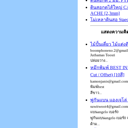
ดินสอกด 2 มม. P
ดินสอกดไส้ใหญ่ C
ACHE [2,3mm]
โม่เหลาดินสอ Staed
แสดงความคิด
ไม้ปั้นเดี่ยว ไม้แต่ง
boomphoneno.2@gmail.
Juthamas Toosri
ปล่อยวาง...
หมึกพิมพ์ BEST I
Cut / Offset) [10สี]
kamonjanis@gmail.com 
พิมพ์best
สีขาว...
พู่กันแบน แองเจโล่
suwitwoot4@gmail.com :
แบนangelo เบอร์0
พู่กันแบนangelo เบอร์0
ด้าม...