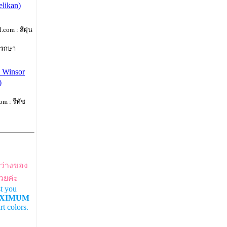
elikan)
com : สีฝุ่น
พรกษา
ง Winsor
)
m : รีทัช
ว่างของ
้วยค่ะ
t you
XIMUM
t colors.