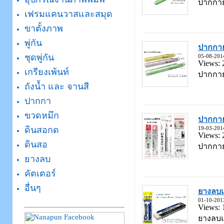
ปากกายา
เฟรมแคนวาสและสมุด
ขาตั้งภาพ
พู่กัน
ปากกายา
ชุดพู่กัน
05-08-201
Views: 
เกรียงเพ้นท์
ปากกายา
ถังน้ำ และ จานสี
ปากกา
ขวดหมึก
ปากกา
ดินสอกด
19-03-201
Views: 
ดินสอ
ปากกายา
ยางลบ
คัตเตอร์
อื่นๆ
ยางลบ
01-10-201
Views: 
ยางลบแ