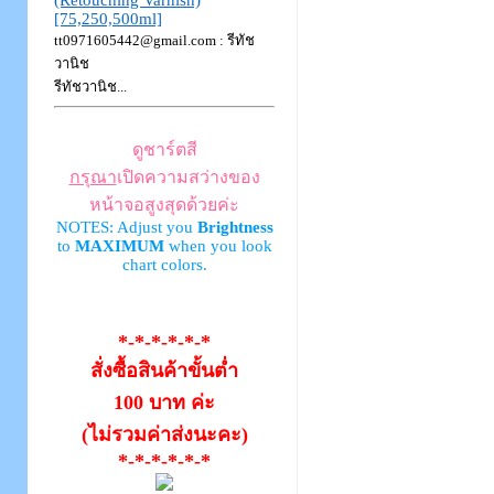
(Retouching Varnish)
[75,250,500ml]
tt0971605442@gmail.com : รีทัช
วานิช
รีทัชวานิช...
ดูชาร์ตสี
กรุณา
เปิดความสว่างของ
หน้าจอสูงสุดด้วยค่ะ
NOTES: Adjust you
Brightness
to
MAXIMUM
when you look
chart colors.
*-*-*-*-*-*
สั่งซื้อสินค้าขั้นต่ำ
100 บาท ค่ะ
(ไม่รวมค่าส่งนะคะ)
*-*-*-*-*-*