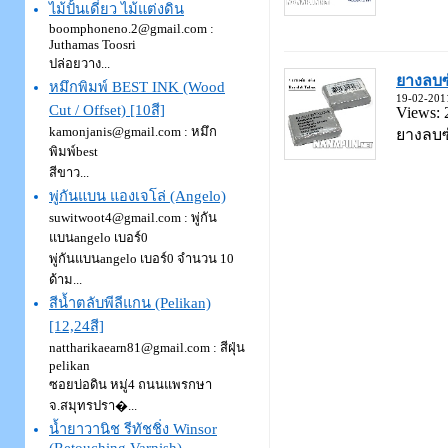
ไม้ปั้นเดี่ยว ไม้แต่งดิน
boomphoneno.2@gmail.com :
Juthamas Toosri
ปล่อยวาง...
ยางลบซ
หมึกพิมพ์ BEST INK (Wood
19-02-201
Cut / Offset) [10สี]
Views: 
kamonjanis@gmail.com : หมึก
ยางลบซั
พิมพ์best
สีขาว...
พู่กันแบน แองเจโล่ (Angelo)
suwitwoot4@gmail.com : พู่กัน
แบนangelo เบอร์0
พู่กันแบนangelo เบอร์0 จำนวน 10
ด้าม...
สีน้ำตลับพีลีแกน (Pelikan)
[12,24สี]
nattharikaearn81@gmail.com : สีฝุ่น
pelikan
ซอยบ่อดิน หมู่4 ถนนแพรกษา
จ.สมุทรปรา�...
น้ำยาวานิช รีทัชชิ่ง Winsor