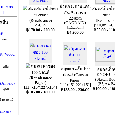
ม้วนกระดาษแคน
เรนาซอง
สมุดสเก็ตซ์ปกดำ
สมุดสเก็ตซ์ 
A5]
สัน ซีเอเกรน
เรนาซอง
ซอง
224gsm
(Renaissance)
(Renaissanc
เห็น
(CAGRAIN)
[A4,A5]
[90gsm A4,
[1.5x10m]
฿170.00 - 220.00
฿55.00 - 110
฿4,200.00
ดิน
com :
NK (Wood
สมุดเรนาซอง
: หมึก
สมุดแคนสัน 100
สมุดสเก็ตซ
100 ปอนด์
KYOKUT
ปอนด์ (Canson
(Renaissance
(Sketch Bo
Paper)
Paper)
 (Angelo)
[B5,A4,B4
[11"x15",22"x15"]
[11"x15",22"x15"]
฿100.00 - 18
 พู่กัน
฿135.00 - 230.00
฿105.00 - 180.00
 จำนวน 10
elikan)