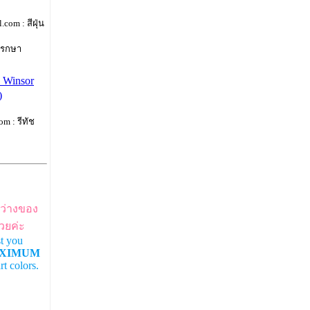
com : สีฝุ่น
พรกษา
ง Winsor
)
m : รีทัช
ว่างของ
้วยค่ะ
t you
XIMUM
t colors.