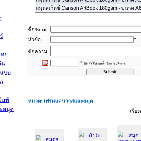
ค
ชื่อ/Email
ร์
*
หัวข้อ
ข้อความ
ไทย
*
ีน
ใส่รหัสที่ท่านเห็นในกรอบสีแดง
นแบบ
_
ดล
ิมพ์
หมวด: เฟรมแคนวาสและสมุด
ะสมุด
เรีย