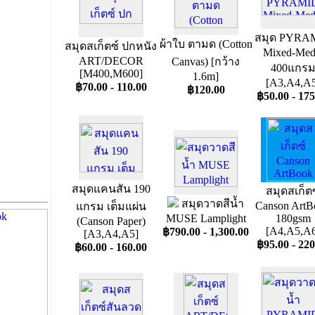
สมุด PYRA
ผ้าใบ ตามด (Cotton
สมุดสเก็ตซ์ ปกหนัง
Mixed-Med
ART/DECOR
Canvas) [กว้าง
400แกร
[M400,M600]
1.6m]
[A3,A4,A5
฿70.00 - 110.00
฿120.00
฿50.00 - 175
สมุดแคนสัน 190
สมุดสเก็ตซ
สมุดวาดสีน้ำ
Canson ArtB
แกรม เต็มแผ่น
MUSE Lamplight
180gsm
(Canson Paper)
[A4,A5,A6
฿790.00 - 1,300.00
[A3,A4,A5]
฿95.00 - 220
฿60.00 - 160.00