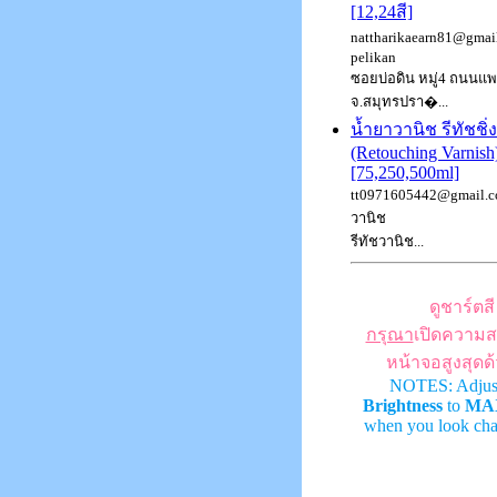
[12,24สี]
nattharikaearn81@gmail.
pelikan
ซอยบ่อดิน หมู่4 ถนนแ
จ.สมุทรปรา�...
น้ำยาวานิช รีทัชชิ่
(Retouching Varnish
[75,250,500ml]
tt0971605442@gmail.co
วานิช
รีทัชวานิช...
ดูชาร์ตสี
กรุณา
เปิดความส
หน้าจอสูงสุดด
NOTES: Adjus
Brightness
to
MA
when you look char