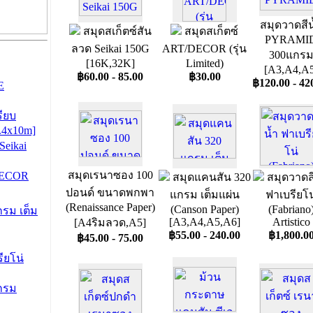
สมุดวาดสีน
สมุดสเก็ตซ์สัน
สมุดสเก็ตซ์
PYRAMI
ลวด Seikai 150G
ART/DECOR (รุ่น
300แกร
[16K,32K]
Limited)
[A3,A4,A5
฿60.00 - 85.00
฿30.00
฿120.00 - 42
E
ียบ
1.4x10m]
Seikai
สมุดเรนาซอง 100
DECOR
สมุดแคนสัน 320
สมุดวาดสี
ปอนด์ ขนาดพกพา
แกรม เต็มแผ่น
ฟาเบรียโน
(Renaissance Paper)
(Canson Paper)
(Fabriano
รม เต็ม
[A3,A4,A5,A6]
Artistico
[A4ริมลวด,A5]
฿55.00 - 240.00
฿1,800.0
฿45.00 - 75.00
ียโน่
กรม