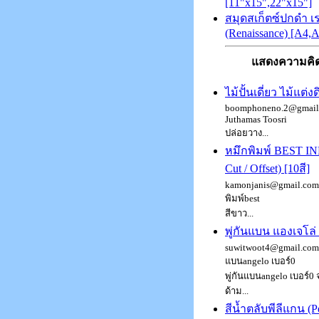
[11"x15",22"x15"]
สมุดสเก็ตซ์ปกดำ 
(Renaissance) [A4,
แสดงความคิด
ไม้ปั้นเดี่ยว ไม้แต่ง
boomphoneno.2@gmail.
Juthamas Toosri
ปล่อยวาง...
หมึกพิมพ์ BEST I
Cut / Offset) [10สี]
kamonjanis@gmail.com 
พิมพ์best
สีขาว...
พู่กันแบน แองเจโล่
suwitwoot4@gmail.com :
แบนangelo เบอร์0
พู่กันแบนangelo เบอร์0
ด้าม...
สีน้ำตลับพีลีแกน (P