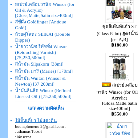
สเปรย์เคลือบวานิช Winsor (for
Oil & Acrylic)
[Gloss,Matte,Satin size400ml]
สีขี้ผึ้ง Goldfinger [Antique
ชุดสีเพ้นท์แก้ว ST
Gold]
(Glass Paint) สูตรน้ำ
ถ้วยคู่โลหะ SEIKAI (Double
[set A,B]
Dipper)
฿180.00
น้ำยาวานิช รีทัชชิ่ง Winsor
(Retouching Varnish)
[75,250,500ml]
สีน้ำมัน Silpakorn [38ml]
สีน้ำมัน มารี (Maries) [170ml]
สีน้ำมัน Winton (Winsor &
Newton) [37,200ml]
สเปรย์เคลือบ
น้ำมันลีนสีด Winsor (Refined
วานิช Winsor (for Oi
Linseed Oil ) [75,250,500ml]
Acrylic)
[Gloss,Matte,Satin
แสดงความคิดเห็น
size400ml]
฿550.00
ไม้ปั้นเดี่ยว ไม้แต่งดิน
boomphoneno.2@gmail.com :
Juthamas Toosri
ปล่อยวาง...