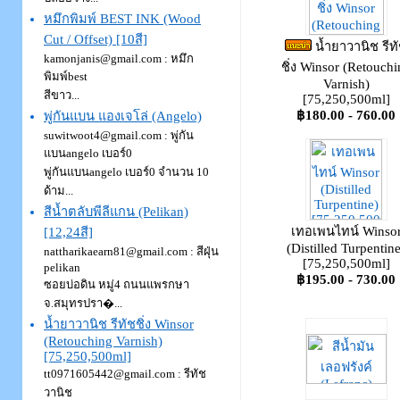
หมึกพิมพ์ BEST INK (Wood
Cut / Offset) [10สี]
น้ำยาวานิช รีท
kamonjanis@gmail.com : หมึก
ชิ่ง Winsor (Retouchi
พิมพ์best
Varnish)
สีขาว...
[75,250,500ml]
฿180.00 - 760.00
พู่กันแบน แองเจโล่ (Angelo)
suwitwoot4@gmail.com : พู่กัน
แบนangelo เบอร์0
พู่กันแบนangelo เบอร์0 จำนวน 10
ด้าม...
สีน้ำตลับพีลีแกน (Pelikan)
เทอเพนไทน์ Winso
[12,24สี]
(Distilled Turpentine
nattharikaearn81@gmail.com : สีฝุ่น
[75,250,500ml]
pelikan
฿195.00 - 730.00
ซอยบ่อดิน หมู่4 ถนนแพรกษา
จ.สมุทรปรา�...
น้ำยาวานิช รีทัชชิ่ง Winsor
(Retouching Varnish)
[75,250,500ml]
tt0971605442@gmail.com : รีทัช
วานิช