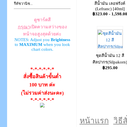
สีน้ำมัน เลอฟรังค์
รีทัชวานิช...
(Lefranc) [40ml]
฿323.00 - 1,598.0
ดูชาร์ตสี
กรุณา
เปิดความสว่างของ
หน้าจอสูงสุดด้วยค่ะ
NOTES: Adjust you
Brightness
to
MAXIMUM
when you look
chart colors.
ชุดสีน้ำมัน 12 สี
ศิลปากร(Silpakorn
฿295.00
*-*-*-*-*-*
สั่งซื้อสินค้าขั้นต่ำ
100 บาท ค่ะ
(ไม่รวมค่าส่งนะคะ)
*-*-*-*-*-*
หน้าแรก
วิธีส