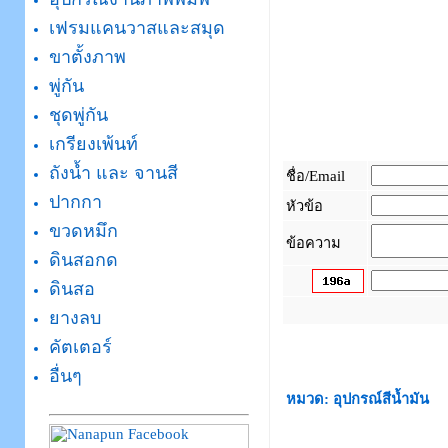
เฟรมแคนวาสและสมุด
ขาตั้งภาพ
พู่กัน
ชุดพู่กัน
เกรียงเพ้นท์
ถังน้ำ และ จานสี
ชื่อ/Email
ปากกา
หัวข้อ
ขวดหมึก
ข้อความ
ดินสอกด
ดินสอ
ยางลบ
_
คัตเตอร์
อื่นๆ
หมวด: อุปกรณ์สีน้ำมัน