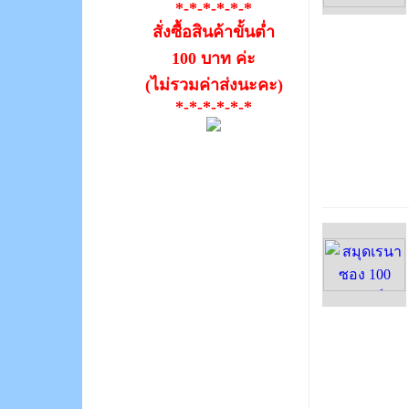
*-*-*-*-*-*
สั่งซื้อสินค้าขั้นต่ำ
100 บาท ค่ะ
(ไม่รวมค่าส่งนะคะ)
*-*-*-*-*-*