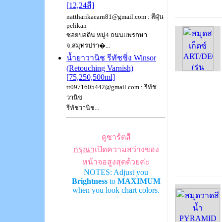
[12,24สี]
nattharikaearn81@gmail.com : สีฝุ่น
pelikan
ซอยบ่อดิน หมู่4 ถนนแพรกษา
จ.สมุทรปรา�...
น้ำยาวานิช รีทัชชิ่ง Winsor
(Retouching Varnish)
[75,250,500ml]
tt0971605442@gmail.com : รีทัช
วานิช
รีทัชวานิช...
ดูชาร์ตสี
กรุณา
เปิดความสว่างของ
หน้าจอสูงสุดด้วยค่ะ
NOTES: Adjust you
Brightness
to
MAXIMUM
when you look chart colors.