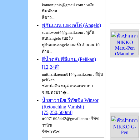
kamonjanis@gmail.com : หมึก
พิมพ์best
สีขาว...
พู่กันแบน แองเจโล่ (Angelo)
suwitwoot4@gmail.com : พู่กัน
แบนangelo เบอร์0
พู่กันแบนangelo เบอร์0 จำนวน 10
ด้าม...
สีน้ำตลับพีลีแกน (Pelikan)
[12,24สี]
nattharikaearn81@gmail.com : สีฝุ่น
pelikan
ซอยบ่อดิน หมู่4 ถนนแพรกษา
จ.สมุทรปรา�...
น้ำยาวานิช รีทัชชิ่ง Winsor
(Retouching Varnish)
[75,250,500ml]
tt0971605442@gmail.com : รีทัช
วานิช
รีทัชวานิช...