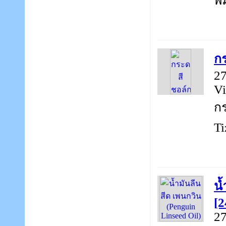
พิ
กร
27
Vi
กร
Ti
น้
[2
27