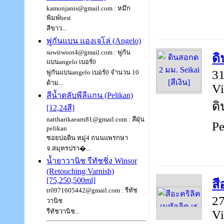
kamonjanis@gmail.com : หมึก
พิมพ์best
สีขาว...
พู่กันแบน แองเจโล่ (Angelo)
suwitwoot4@gmail.com : พู่กัน
ดิ
แบนangelo เบอร์0
31
พู่กันแบนangelo เบอร์0 จำนวน 10
ด้าม...
Vi
สีน้ำตลับพีลีแกน (Pelikan)
ดิ
[12,24สี]
nattharikaearn81@gmail.com : สีฝุ่น
Pe
pelikan
ซอยบ่อดิน หมู่4 ถนนแพรกษา
จ.สมุทรปรา�...
น้ำยาวานิช รีทัชชิ่ง Winsor
(Retouching Varnish)
[75,250,500ml]
สี
tt0971605442@gmail.com : รีทัช
27
วานิช
รีทัชวานิช...
Vi