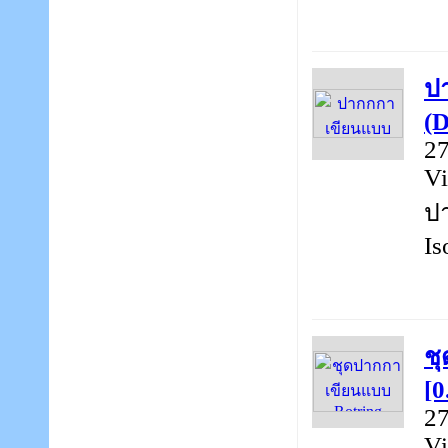
ป
(D
27
Vi
ปา
Is
ช
[0
27
Vi