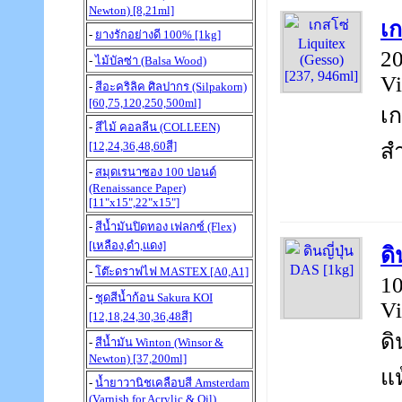
Newton) [8,21ml]
เก
-
ยางรักอย่างดี 100% [1kg]
20
-
ไม้บัลซ่า (Balsa Wood)
Vi
-
สีอะคริลิค ศิลปากร (Silpakorn)
[60,75,120,250,500ml]
เก
-
สีไม้ คอลลีน (COLLEEN)
สำ
[12,24,36,48,60สี]
-
สมุดเรนาซอง 100 ปอนด์
(Renaissance Paper)
[11"x15",22"x15"]
-
สีน้ำมันปิดทอง เฟลกซ์ (Flex)
[เหลือง,ดำ,แดง]
ดิ
-
โต๊ะดราฟไฟ MASTEX [A0,A1]
10
-
ชุดสีน้ำก้อน Sakura KOI
Vi
[12,18,24,30,36,48สี]
ดิ
-
สีน้ำมัน Winton (Winsor &
Newton) [37,200ml]
แห
-
น้ำยาวานิชเคลือบสี Amsterdam
(Varnish for Acrylic & Oil)