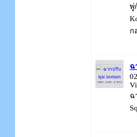
พู
Ko
กล
ฉา
02
Vi
ฉา
Sq