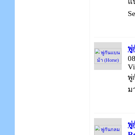
แป
Se
พู
08
Vi
พู
มา
พู
Re