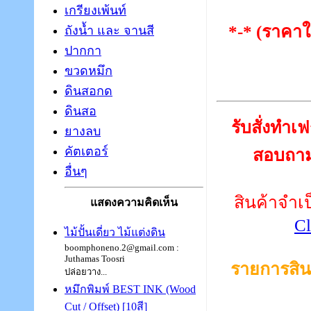
เกรียงเพ้นท์
*-* (ราคาใ
ถังน้ำ และ จานสี
ปากกา
ขวดหมึก
ดินสอกด
ดินสอ
รับสั่งทำเ
ยางลบ
คัตเตอร์
สอบถามเ
อื่นๆ
สินค้าจำเป
แสดงความคิดเห็น
Cl
ไม้ปั้นเดี่ยว ไม้แต่งดิน
boomphoneno.2@gmail.com :
Juthamas Toosri
รายการสิน
ปล่อยวาง...
หมึกพิมพ์ BEST INK (Wood
Cut / Offset) [10สี]