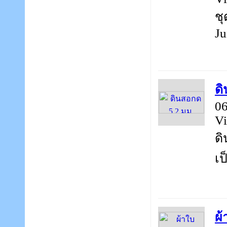
ชุ
Ju
ดิ
06
Vi
ดิ
เป
ผ้