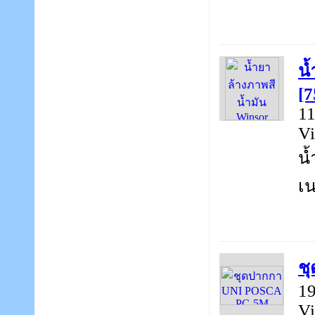
น้
[7
11
Vi
น้
เน
ช
19
Vi