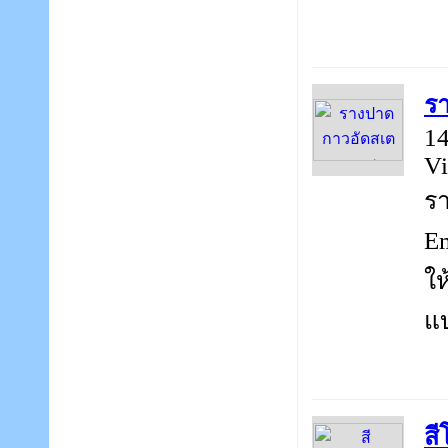
รา
14
Vi
ร
Em
ให
แบ
สี