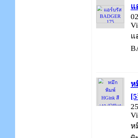
แ
02
Vi
แอ
BA
หม
[5
25
Vi
หม