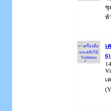
ชุ
หั
เค
6)
14
Vi
เค
(Y