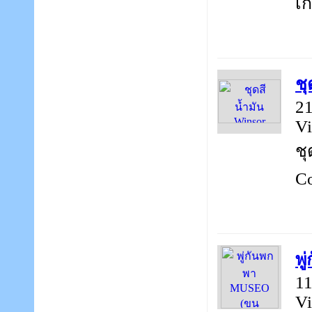
เก็
ชุ
21
Vi
ชุ
Co
พ
11
Vi