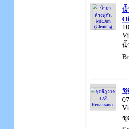
น้
Oi
10
Vi
น้
Br
ชุ
07
Vi
ชุ