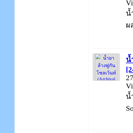
Vi
น้
ผส
น้
[2
27
Vi
น้
So