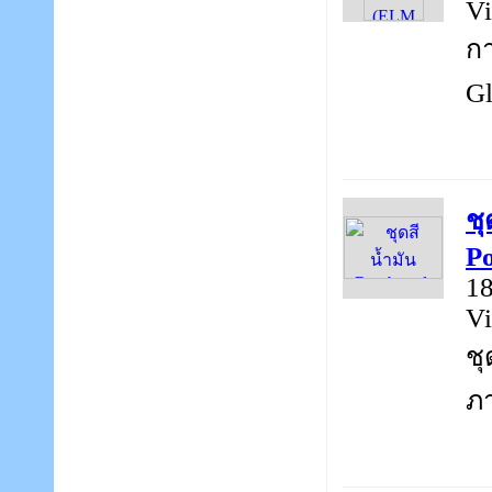
Vi
กา
Gl
ชุ
Po
18
Vi
ชุ
ภา