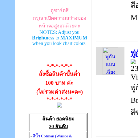
สี
ดูชาร์ตสี
Me
กรุณา
เปิดความสว่างของ
หน้าจอสูงสุดด้วยค่ะ
NOTES: Adjust you
Brightness
to
MAXIMUM
when you look chart colors.
พู
*-*-*-*-*-*
23
สั่งซื้อสินค้าขั้นต่ำ
Vi
100 บาท ค่ะ
พู
(ไม่รวมค่าส่งนะคะ)
Br
*-*-*-*-*-*
สีซ
สินค้า ยอดนิยม
20 อันดับ
-
สีน้ำ Cotman (Winsor &