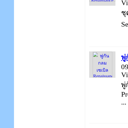
Vi
ชุ
Se
พู
09
Vi
พู
Pr
...