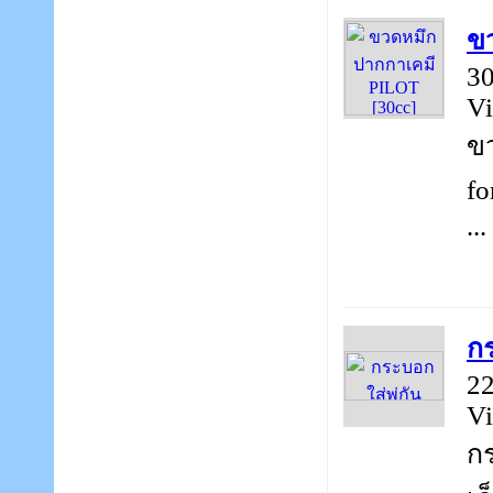
ข
30
Vi
ขว
fo
...
กร
22
Vi
กร