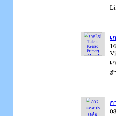
Li
เก
16
Vi
เก
สำ
กา
08