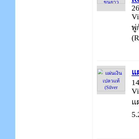
26
Vi
พู
(R
แผ
14
Vi
แผ
5.