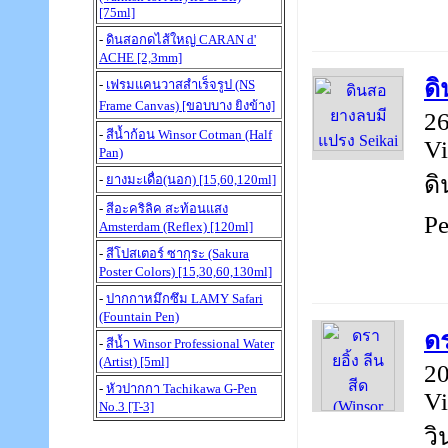
[75ml]
-
ดินสอกดไส้ใหญ่ CARAN d'
ACHE [2,3mm]
ดิ
-
เฟรมแคนวาสสำเร็จรูป (NS
Frame Canvas) [ขอบบาง ยิงข้าง]
26
-
สีน้ำก้อน Winsor Cotman (Half
Vi
Pan)
ดิ
-
ยางมะเดื่อ(นอก) [15,60,120ml]
-
สีอะคริลิค สะท้อนแสง
Pe
Amsterdam (Reflex) [120ml]
-
สีโปสเตอร์ ซากุระ (Sakura
Poster Colors) [15,30,60,130ml]
-
ปากกาหมึกซึม LAMY Safari
(Fountain Pen)
ดร
-
สีน้ำ Winsor Professional Water
(Artist) [5ml]
20
-
หัวปากกา Tachikawa G-Pen
Vi
No.3 [T-3]
วิ