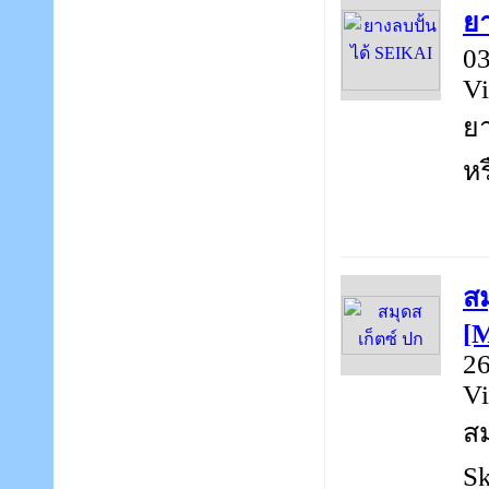
ยา
03
Vi
ยา
หร
ส
[
26
Vi
ส
Sk