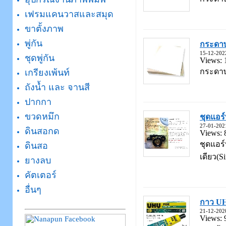
เฟรมแคนวาสและสมุด
ขาตั้งภาพ
พู่กัน
กระดาษ
15-12-202
ชุดพู่กัน
Views: 
กระดาษ
เกรียงเพ้นท์
ถังน้ำ และ จานสี
ปากกา
ขวดหมึก
ชุดแอร
27-01-202
ดินสอกด
Views: 
ชุดแอร์
ดินสอ
เดียว(Si
ยางลบ
คัตเตอร์
อื่นๆ
กาว U
21-12-202
Views: 