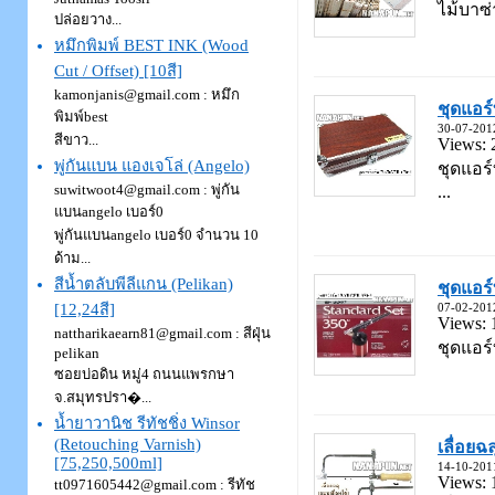
ไม้บาซ่
ปล่อยวาง...
หมึกพิมพ์ BEST INK (Wood
Cut / Offset) [10สี]
kamonjanis@gmail.com : หมึก
ชุดแอร
พิมพ์best
30-07-201
สีขาว...
Views: 
พู่กันแบน แองเจโล่ (Angelo)
ชุดแอร์
suwitwoot4@gmail.com : พู่กัน
...
แบนangelo เบอร์0
พู่กันแบนangelo เบอร์0 จำนวน 10
ด้าม...
สีน้ำตลับพีลีแกน (Pelikan)
ชุดแอร
[12,24สี]
07-02-201
Views: 
nattharikaearn81@gmail.com : สีฝุ่น
ชุดแอร์
pelikan
ซอยบ่อดิน หมู่4 ถนนแพรกษา
จ.สมุทรปรา�...
น้ำยาวานิช รีทัชชิ่ง Winsor
(Retouching Varnish)
เลื่อยฉล
[75,250,500ml]
14-10-201
Views: 
tt0971605442@gmail.com : รีทัช