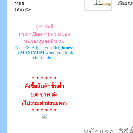
เลื่อยฉ
วานิช
รีทัชวานิช...
ดูชาร์ตสี
กรุณา
เปิดความสว่างของ
หน้าจอสูงสุดด้วยค่ะ
NOTES: Adjust you
Brightness
to
MAXIMUM
when you look
chart colors.
*-*-*-*-*-*
สั่งซื้อสินค้าขั้นต่ำ
100 บาท ค่ะ
(ไม่รวมค่าส่งนะคะ)
*-*-*-*-*-*
หน้าแรก
วิธีส