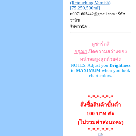
(Retouching Varnish)
[75,250,500ml]
tt0971605442@gmail.com : รีทัช
วานิช
รีทัชวานิช...
ดูชาร์ตสี
กรุณา
เปิดความสว่างของ
หน้าจอสูงสุดด้วยค่ะ
NOTES: Adjust you
Brightness
to
MAXIMUM
when you look
chart colors.
*-*-*-*-*-*
สั่งซื้อสินค้าขั้นต่ำ
100 บาท ค่ะ
(ไม่รวมค่าส่งนะคะ)
*-*-*-*-*-*