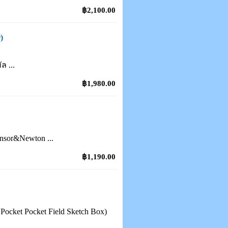
฿2,100.00
)
ล ...
฿1,980.00
nsor&Newton ...
฿1,190.00
Pocket Pocket Field Sketch Box)