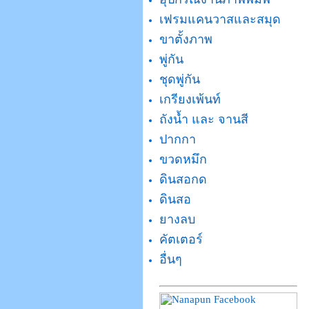
เฟรมแคนวาสและสมุด
ขาตั้งภาพ
พู่กัน
ชุดพู่กัน
เกรียงเพ้นท์
ถังน้ำ และ จานสี
ปากกา
ขวดหมึก
ดินสอกด
ดินสอ
ยางลบ
คัตเตอร์
อื่นๆ