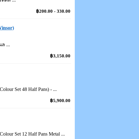
฿200.00 - 330.00
Winsor)
ล ...
฿3,150.00
lour Set 48 Half Pans) - ...
฿5,900.00
olour Set 12 Half Pans Metal ...