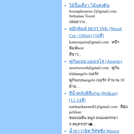
ไม้ปั้นเดี่ยว ไม้แต่งดิน
boomphoneno.2@gmail.com :
Juthamas Toosri
ปล่อยวาง...
หมึกพิมพ์ BEST INK (Wood
Cut / Offset) [10สี]
kamonjanis@gmail.com : หมึก
พิมพ์best
สีขาว...
พู่กันแบน แองเจโล่ (Angelo)
suwitwoot4@gmail.com : พู่กัน
แบนangelo เบอร์0
พู่กันแบนangelo เบอร์0 จำนวน 10
ด้าม...
สีน้ำตลับพีลีแกน (Pelikan)
[12,24สี]
nattharikaearn81@gmail.com : สีฝุ่น
pelikan
ซอยบ่อดิน หมู่4 ถนนแพรกษา
จ.สมุทรปรา�...
น้ำยาวานิช รีทัชชิ่ง Winsor