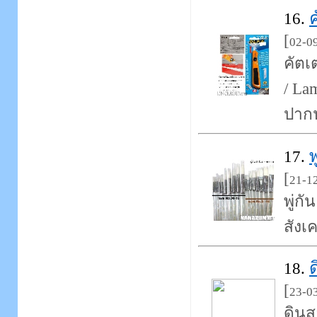
16.
[
02-0
คัตเ
/ La
ปากน
พ
17.
[
21-1
พู่ก
สังเ
ด
18.
[
23-0
ดินส