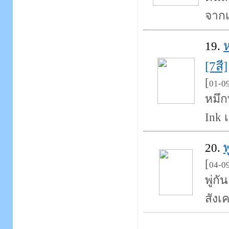
จากเ
ห
19.
[7สี]
[
01-0
หมึก
Ink เ
พ
20.
[
04-0
พู่ก
สังเ