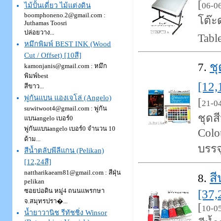
[
06-0
ไม้ปั้นเดี่ยว ไม้แต่งดิน
boomphoneno.2@gmail.com :
โต๊ะ
Juthamas Toosri
ปล่อยวาง...
Tabl
หมึกพิมพ์ BEST INK (Wood
Cut / Offset) [10สี]
ชุ
7.
kamonjanis@gmail.com : หมึก
พิมพ์best
[12,
สีขาว...
พู่กันแบน แองเจโล่ (Angelo)
[
21-0
suwitwoot4@gmail.com : พู่กัน
ชุดส
แบนangelo เบอร์0
พู่กันแบนangelo เบอร์0 จำนวน 10
Colo
ด้าม...
บรรจ
สีน้ำตลับพีลีแกน (Pelikan)
[12,24สี]
nattharikaearn81@gmail.com : สีฝุ่น
สี
8.
pelikan
ซอยบ่อดิน หมู่4 ถนนแพรกษา
[37,
จ.สมุทรปรา�...
[
10-0
น้ำยาวานิช รีทัชชิ่ง Winsor