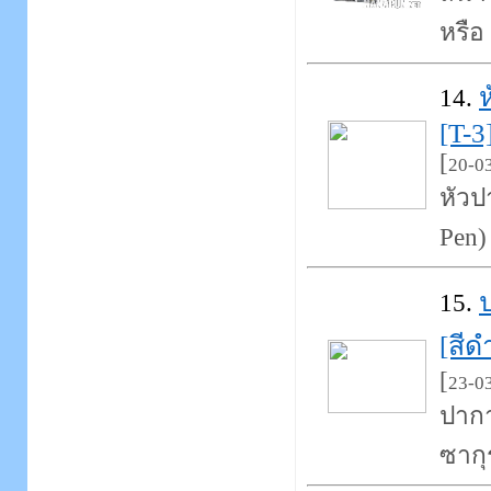
หรือ 
14.
[T-3
[
20-0
หัวป
Pen)
15.
[สีด
[
23-0
ปากา
ซากุ