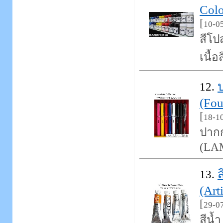
Colo
[
10-0
สีโป
เนื้อ
12.
(Fou
[
18-1
ปากก
(LAM
ส
13.
(Art
[
29-0
สีน้