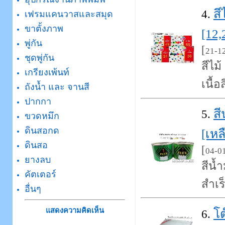
ส
4.
เฟรมแคนวาสและสมุด
ขาตั้งภาพ
[12,
พู่กัน
[
21-1
ชุดพู่กัน
สีไม
เกรียงเพ้นท์
เนื้
ถังน้ำ และ จานสี
ปากกา
สี
5.
ขวดหมึก
ดินสอกด
[เหล
ดินสอ
[
04-0
ยางลบ
สีน้
คัตเตอร์
สำเร
อื่นๆ
แสดงความคิดเห็น
โ
6.