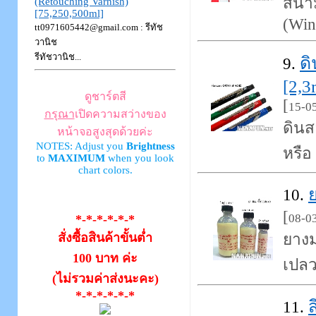
สีน้
(Retouching Varnish)
[75,250,500ml]
(Win
tt0971605442@gmail.com : รีทัช
วานิช
รีทัชวานิช...
ด
9.
[2,
ดูชาร์ตสี
[
15-0
กรุณา
เปิดความสว่างของ
ดินส
หน้าจอสูงสุดด้วยค่ะ
NOTES: Adjust you
Brightness
หรือ 
to
MAXIMUM
when you look
chart colors.
10.
[
08-0
*-*-*-*-*-*
ยางม
สั่งซื้อสินค้าขั้นต่ำ
100 บาท ค่ะ
เปลว 
(ไม่รวมค่าส่งนะคะ)
*-*-*-*-*-*
ส
11.