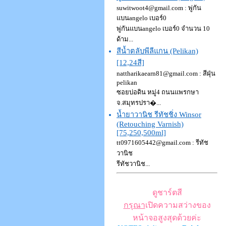
suwitwoot4@gmail.com : พู่กัน
แบนangelo เบอร์0
พู่กันแบนangelo เบอร์0 จำนวน 10
ด้าม...
สีน้ำตลับพีลีแกน (Pelikan)
[12,24สี]
nattharikaearn81@gmail.com : สีฝุ่น
pelikan
ซอยบ่อดิน หมู่4 ถนนแพรกษา
จ.สมุทรปรา�...
น้ำยาวานิช รีทัชชิ่ง Winsor
(Retouching Varnish)
[75,250,500ml]
tt0971605442@gmail.com : รีทัช
วานิช
รีทัชวานิช...
ดูชาร์ตสี
กรุณา
เปิดความสว่างของ
หน้าจอสูงสุดด้วยค่ะ