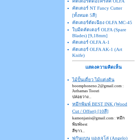
คัตเตอร์ตัดอะคริลิค OLFA
คัตเตอร์ NT Fancy Cutter
[ทั้งหมด 5สี]
คัตเตอร์ตัดเฉียง OLFA MC-45
ใบมีดคัตเตอร์ OLFA (Spare
Blades) [9,18mm]
คัตเตอร์ OLFA A-1
คัตเตอร์ OLFA AK-1 (Art
Knife)
แสดงความคิดเห็น
ไม้ปั้นเดี่ยว ไม้แต่งดิน
boomphoneno.2@gmail.com :
Juthamas Toosri
ปล่อยวาง...
หมึกพิมพ์ BEST INK (Wood
Cut / Offset) [10สี]
kamonjanis@gmail.com : หมึก
พิมพ์best
สีขาว...
พู่กันแบน แองเจโล่ (Angelo)