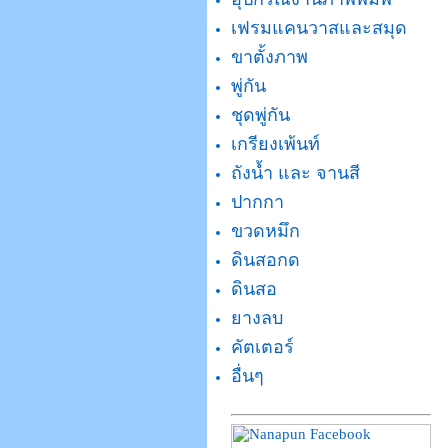
เฟรมแคนวาสและสมุด
ขาตั้งภาพ
พู่กัน
ชุดพู่กัน
เกรียงเพ้นท์
ถังน้ำ และ จานสี
ปากกา
ขวดหมึก
ดินสอกด
ดินสอ
ยางลบ
คัตเตอร์
อื่นๆ