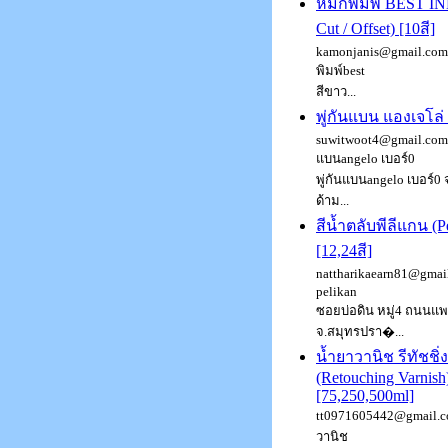
หมึกพิมพ์ BEST I
Cut / Offset) [10สี]
kamonjanis@gmail.com 
พิมพ์best
สีขาว...
พู่กันแบน แองเจโล่
suwitwoot4@gmail.com :
แบนangelo เบอร์0
พู่กันแบนangelo เบอร์0
ด้าม...
สีน้ำตลับพีลีแกน (P
[12,24สี]
nattharikaearn81@gmail.
pelikan
ซอยบ่อดิน หมู่4 ถนนแ
จ.สมุทรปรา�...
น้ำยาวานิช รีทัชชิ่
(Retouching Varnish
[75,250,500ml]
tt0971605442@gmail.co
วานิช