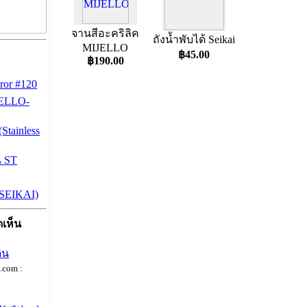
จานสีอะคริลิค
ถังน้ำพับได้ Seikai
MIJELLO
฿45.00
฿190.00
ror #120
JELLO-
(Stainless
น ST
(SEIKAI)
เห็น
ดิน
com :