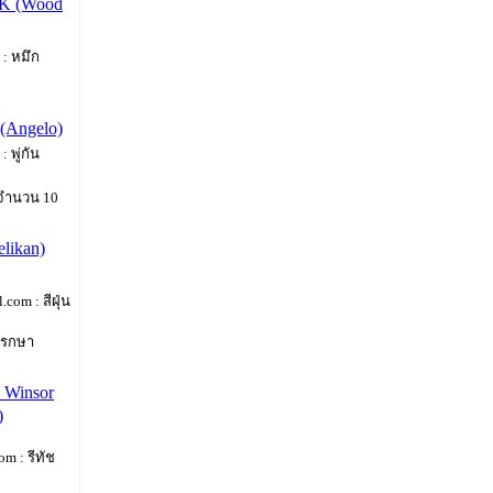
NK (Wood
: หมึก
 (Angelo)
 พู่กัน
 จำนวน 10
elikan)
com : สีฝุ่น
พรกษา
ง Winsor
)
m : รีทัช