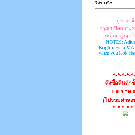
รีทัชวานิช...
ดูชาร์ตสี
กรุณา
เปิดความส
หน้าจอสูงสุดด
NOTES: Adjus
Brightness
to
MA
when you look char
*-*-*-*-*
สั่งซื้อสินค้าข
100 บาท ค
(ไม่รวมค่าส่
*-*-*-*-*