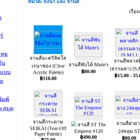
หมวด: ถังน้ำ และ จานสี
เรีย
ค
ร์
ไทย
จานสีอะคริลิคใส
จานสีพลาสต
ีน
จานสีพับได้ Marie's
เรนาซอง (Clear
(ธรรมดา) [S,
฿80.00
นแบบ
Acrylic Palette)
฿15.00 - 35.
฿110.00
ดล
ิมพ์
ะสมุด
จานสีกระดาษ
จานสีฝายา
จานสี ST The
SEIKAI (Tear-Off
Emperor #120
24หลุม S
Paper Palette)
฿490.00
฿80.00
฿75.00