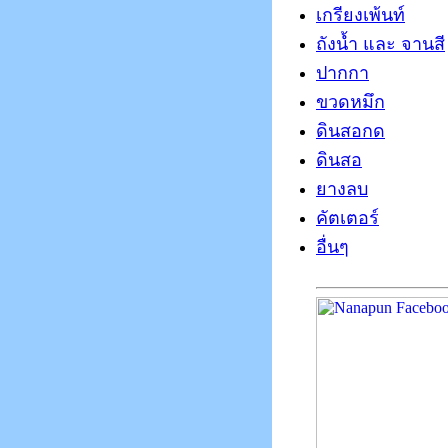
เกรียงเพ้นท์
ถังน้ำ และ จานสี
ปากกา
ขวดหมึก
ดินสอกด
ดินสอ
ยางลบ
คัตเตอร์
อื่นๆ