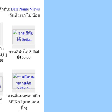
งลำดับ:
Date
Name
Views
วันที่ มาก ไป น้อย
ิก
จานสีพับได้ Seikai
M,L]
฿130.00
00
จานสีแบนพลาสติก
ง
SEIKAI (แบบสอด
T
นิ้ว)