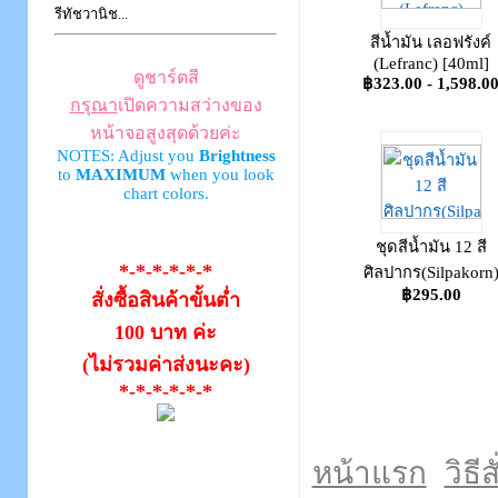
รีทัชวานิช...
สีน้ำมัน เลอฟรังค์
(Lefranc) [40ml]
ดูชาร์ตสี
฿323.00 - 1,598.0
กรุณา
เปิดความสว่างของ
หน้าจอสูงสุดด้วยค่ะ
NOTES: Adjust you
Brightness
to
MAXIMUM
when you look
chart colors.
ชุดสีน้ำมัน 12 สี
*-*-*-*-*-*
ศิลปากร(Silpakorn
฿295.00
สั่งซื้อสินค้าขั้นต่ำ
100 บาท ค่ะ
(ไม่รวมค่าส่งนะคะ)
*-*-*-*-*-*
หน้าแรก
วิธีส