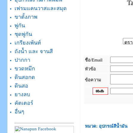
T
เฟรมแคนวาสและสมุด
ขาตั้งภาพ
พู่กัน
ชุดพู่กัน
เกรียงเพ้นท์
ถังน้ำ และ จานสี
ปากกา
ชื่อ/Email
ขวดหมึก
หัวข้อ
ดินสอกด
ข้อความ
ดินสอ
ยางลบ
คัตเตอร์
_
อื่นๆ
หมวด: อุปกรณ์สีน้ำมัน