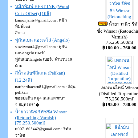
หมึกพิมพ์ BEST INK (Wood
Cut / Offset) [10สี]
kamonjanis@gmail.com : หมึก
น้ำยาวานิช รีท
พิมพ์best
ชิ่ง Winsor (Retouchi
สีขาว...
Varnish)
พู่กันแบน แองเจโล่ (Angelo)
[75,250,500ml]
suwitwoot4@gmail.com : พู่กัน
฿180.00 - 760.00
แบนangelo เบอร์0
พู่กันแบนangelo เบอร์0 จำนวน 10
ด้าม...
สีน้ำตลับพีลีแกน (Pelikan)
[12,24สี]
nattharikaearn81@gmail.com : สีฝุ่น
เทอเพนไทน์ Winso
pelikan
(Distilled Turpentine
ซอยบ่อดิน หมู่4 ถนนแพรกษา
[75,250,500ml]
฿195.00 - 730.00
จ.สมุทรปรา�...
น้ำยาวานิช รีทัชชิ่ง Winsor
(Retouching Varnish)
[75,250,500ml]
tt0971605442@gmail.com : รีทัช
วานิช