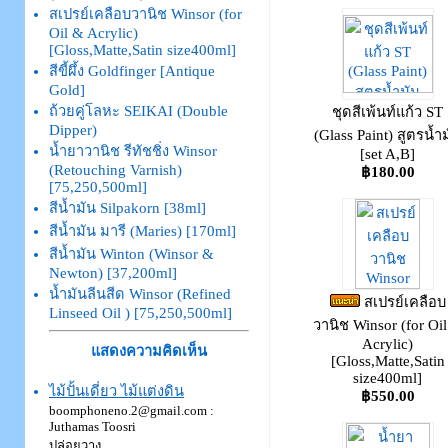
สเปรย์เคลือบวานิช Winsor (for
Oil & Acrylic)
[Gloss,Matte,Satin size400ml]
สีขี้ผึ้ง Goldfinger [Antique
Gold]
ถ้วยคู่โลหะ SEIKAI (Double
ชุดสีเพ้นท์แก้ว ST
Dipper)
(Glass Paint) สูตรน้ำ
น้ำยาวานิช รีทัชชิ่ง Winsor
[set A,B]
(Retouching Varnish)
฿180.00
[75,250,500ml]
สีน้ำมัน Silpakorn [38ml]
สีน้ำมัน มารี (Maries) [170ml]
สีน้ำมัน Winton (Winsor &
Newton) [37,200ml]
น้ำมันลีนสีด Winsor (Refined
สเปรย์เคลือบ
Linseed Oil ) [75,250,500ml]
วานิช Winsor (for Oi
Acrylic)
แสดงความคิดเห็น
[Gloss,Matte,Satin
size400ml]
ไม้ปั้นเดี่ยว ไม้แต่งดิน
฿550.00
boomphoneno.2@gmail.com :
Juthamas Toosri
ปล่อยวาง...