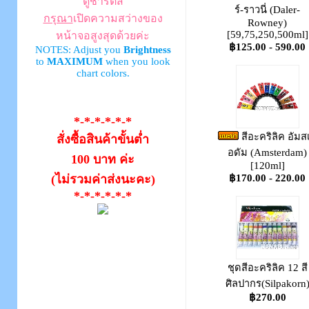
ดูชาร์ตสี
ร์-ราวนี่ (Daler-
กรุณา
เปิดความสว่างของ
Rowney)
[59,75,250,500ml]
หน้าจอสูงสุดด้วยค่ะ
฿125.00 - 590.00
NOTES: Adjust you
Brightness
to
MAXIMUM
when you look
chart colors.
*-*-*-*-*-*
สีอะคริลิค อัมส
สั่งซื้อสินค้าขั้นต่ำ
อดัม (Amsterdam)
100 บาท ค่ะ
[120ml]
(ไม่รวมค่าส่งนะคะ)
฿170.00 - 220.00
*-*-*-*-*-*
ชุดสีอะคริลิค 12 สี
ศิลปากร(Silpakorn
฿270.00