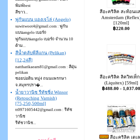
พิมพ์best
สีอะคริลิค สะท้อนแ
สีขาว...
Amsterdam (Reflex
พู่กันแบน แองเจโล่ (Angelo)
[120ml]
suwitwoot4@gmail.com : พู่กัน
฿220.00
แบนangelo เบอร์0
พู่กันแบนangelo เบอร์0 จำนวน 10
ด้าม...
สีน้ำตลับพีลีแกน (Pelikan)
[12,24สี]
nattharikaearn81@gmail.com : สีฝุ่น
pelikan
สีอะคริลิค ลิควิทเท็ก
ซอยบ่อดิน หมู่4 ถนนแพรกษา
(Liquitex) [59ml]
จ.สมุทรปรา�...
฿488.00 - 1,037.0
น้ำยาวานิช รีทัชชิ่ง Winsor
(Retouching Varnish)
[75,250,500ml]
tt0971605442@gmail.com : รีทัช
วานิช
รีทัชวานิช...
สีอะคริลิค เดเ