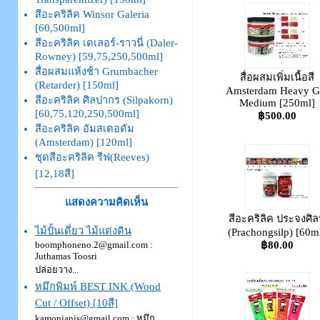
สีอะคริลิค Winsor Galeria
[60,500ml]
สีอะคริลิค เดเลอร์-ราวนี่ (Daler-
Rowney) [59,75,250,500ml]
สื่อผสมแห้งช้า Grumbacher
สื่อผสมเพิ่มเนื้อสี
(Retarder) [150ml]
Amsterdam Heavy G
สีอะคริลิค ศิลปากร (Silpakorn)
Medium [250ml]
[60,75,120,250,500ml]
฿500.00
สีอะคริลิค อัมสเตอดัม
(Amsterdam) [120ml]
ชุดสีอะคริลิค รีฟ(Reeves)
[12,18สี]
แสดงความคิดเห็น
สีอะคริลิค ประจงศิล
ไม้ปั้นเดี่ยว ไม้แต่งดิน
(Prachongsilp) [60m
฿80.00
boomphoneno.2@gmail.com :
Juthamas Toosri
ปล่อยวาง...
หมึกพิมพ์ BEST INK (Wood
Cut / Offset) [10สี]
kamonjanis@gmail.com : หมึก