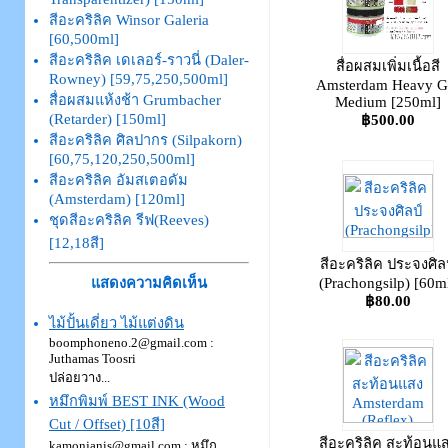
สีอะคริลิค Winsor Galeria
[60,500ml]
สีอะคริลิค เดเลอร์-ราวนี่ (Daler-
สื่อผสมเพิ่มเนื้อสี
Rowney) [59,75,250,500ml]
Amsterdam Heavy G
สื่อผสมแห้งช้า Grumbacher
Medium [250ml]
(Retarder) [150ml]
฿500.00
สีอะคริลิค ศิลปากร (Silpakorn)
[60,75,120,250,500ml]
สีอะคริลิค อัมสเตอดัม
(Amsterdam) [120ml]
ชุดสีอะคริลิค รีฟ(Reeves)
[12,18สี]
สีอะคริลิค ประจงศิล
(Prachongsilp) [60m
แสดงความคิดเห็น
฿80.00
ไม้ปั้นเดี่ยว ไม้แต่งดิน
boomphoneno.2@gmail.com :
Juthamas Toosri
ปล่อยวาง...
หมึกพิมพ์ BEST INK (Wood
Cut / Offset) [10สี]
สีอะคริลิค สะท้อนแ
kamonjanis@gmail.com : หมึก