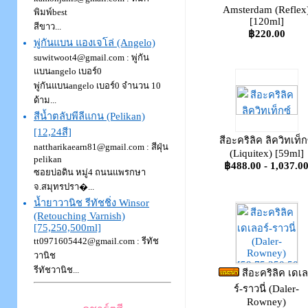
Amsterdam (Reflex
พิมพ์best
[120ml]
สีขาว...
฿220.00
พู่กันแบน แองเจโล่ (Angelo)
suwitwoot4@gmail.com : พู่กัน
แบนangelo เบอร์0
พู่กันแบนangelo เบอร์0 จำนวน 10
ด้าม...
สีน้ำตลับพีลีแกน (Pelikan)
[12,24สี]
สีอะคริลิค ลิควิทเท็ก
nattharikaearn81@gmail.com : สีฝุ่น
(Liquitex) [59ml]
pelikan
฿488.00 - 1,037.0
ซอยบ่อดิน หมู่4 ถนนแพรกษา
จ.สมุทรปรา�...
น้ำยาวานิช รีทัชชิ่ง Winsor
(Retouching Varnish)
[75,250,500ml]
tt0971605442@gmail.com : รีทัช
วานิช
รีทัชวานิช...
สีอะคริลิค เดเ
ร์-ราวนี่ (Daler-
Rowney)