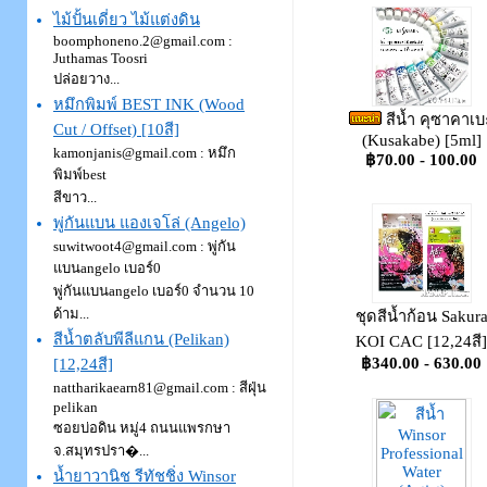
ไม้ปั้นเดี่ยว ไม้แต่งดิน
boomphoneno.2@gmail.com :
Juthamas Toosri
ปล่อยวาง...
หมึกพิมพ์ BEST INK (Wood
สีน้ำ คุซาคาเบ
Cut / Offset) [10สี]
(Kusakabe) [5ml]
kamonjanis@gmail.com : หมึก
฿70.00 - 100.00
พิมพ์best
สีขาว...
พู่กันแบน แองเจโล่ (Angelo)
suwitwoot4@gmail.com : พู่กัน
แบนangelo เบอร์0
พู่กันแบนangelo เบอร์0 จำนวน 10
ด้าม...
ชุดสีน้ำก้อน Sakur
สีน้ำตลับพีลีแกน (Pelikan)
KOI CAC [12,24สี]
฿340.00 - 630.00
[12,24สี]
nattharikaearn81@gmail.com : สีฝุ่น
pelikan
ซอยบ่อดิน หมู่4 ถนนแพรกษา
จ.สมุทรปรา�...
น้ำยาวานิช รีทัชชิ่ง Winsor