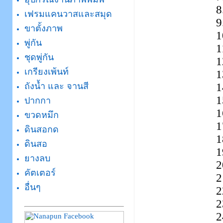
8
เฟรมแคนวาสและสมุด
9
ขาตั้งภาพ
1
พู่กัน
1
ชุดพู่กัน
1
เกรียงเพ้นท์
1
1
ถังน้ำ และ จานสี
1
ปากกา
1
ขวดหมึก
1
ดินสอกด
1
ดินสอ
1
ยางลบ
2
คัตเตอร์
2
อื่นๆ
2
2
2