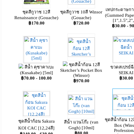
เทปกระดาษกาว
ชุดสีกูวาช 12สี
ชุดสีกูวาช 10สี Winsor
(Gummed Paper
Renaissance (Gouache)
(Gouache)
[1'',1.5'',2'',
฿170.00
฿720.00
฿30.00 - 9
ชุดสีน้ำก้อน 12สี
สีน้ำ คุซาคาเบะ
ขวดสเปรย์ฉี
Sketcher’s Pocket Box
(Kusakabe) [5ml]
SEIKAI
(Winsor)
฿70.00 - 100.00
฿30.00
฿970.00
ชุดสีน้ำก้อน 12
ชุดสีน้ำก้อน Sakura
สีน้ำ แวนโก๊ะ (van
Box (Wins
Gogh) [10ml]
KOI CAC [12,24สี]
Profession
฿80.00