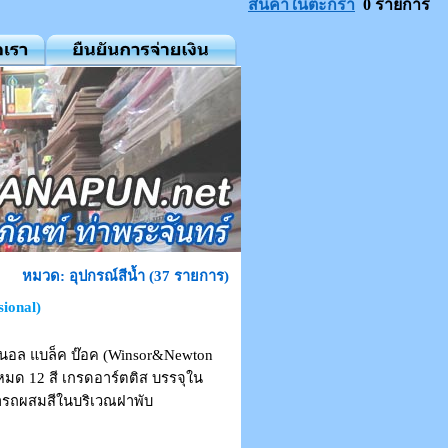
สินค้าในตะกร้า
0 รายการ
หมวด: อุปกรณ์สีน้ำ (37 รายการ)
sional)
ั่นนอล แบล็ค บ๊อค (Winsor&Newton
้งหมด 12 สี เกรดอาร์ตติส บรรจุใน
ารถผสมสีในบริเวณฝาพับ