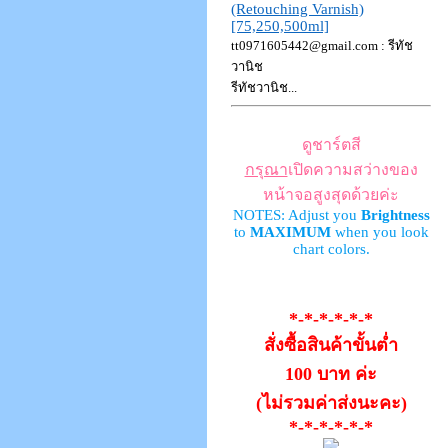
(Retouching Varnish)
[75,250,500ml]
tt0971605442@gmail.com : รีทัช
วานิช
รีทัชวานิช...
ดูชาร์ตสี
กรุณา
เปิดความสว่างของ
หน้าจอสูงสุดด้วยค่ะ
NOTES: Adjust you
Brightness
to
MAXIMUM
when you look
chart colors.
*-*-*-*-*-*
สั่งซื้อสินค้าขั้นต่ำ
100 บาท ค่ะ
(ไม่รวมค่าส่งนะคะ)
*-*-*-*-*-*