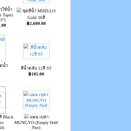
ใช้น้ำ
ชุดสีน้ำ MIJELLO
 Tape)
Gold 36สี
3'']
฿2,600.00
0.00
ดน้ำ
สีน้ำตลับ 12สี ST
฿185.00
สี Black
แพน เปล่า
or
MUNGYO (Empty Half
al)
Pan)