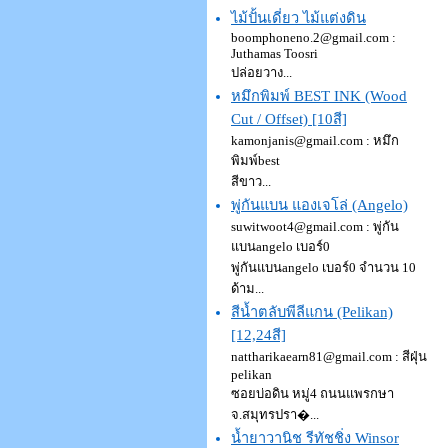
ไม้ปั้นเดี่ยว ไม้แต่งดิน
boomphoneno.2@gmail.com :
Juthamas Toosri
ปล่อยวาง...
หมึกพิมพ์ BEST INK (Wood
Cut / Offset) [10สี]
kamonjanis@gmail.com : หมึก
พิมพ์best
สีขาว...
พู่กันแบน แองเจโล่ (Angelo)
suwitwoot4@gmail.com : พู่กัน
แบนangelo เบอร์0
พู่กันแบนangelo เบอร์0 จำนวน 10
ด้าม...
สีน้ำตลับพีลีแกน (Pelikan)
[12,24สี]
nattharikaearn81@gmail.com : สีฝุ่น
pelikan
ซอยบ่อดิน หมู่4 ถนนแพรกษา
จ.สมุทรปรา�...
น้ำยาวานิช รีทัชชิ่ง Winsor