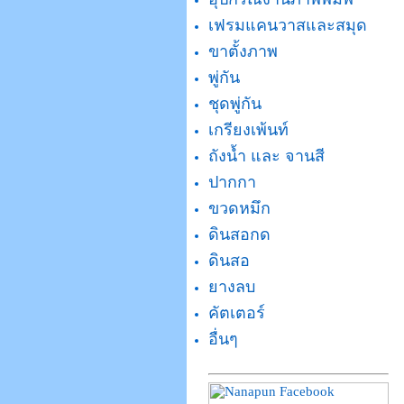
เฟรมแคนวาสและสมุด
ขาตั้งภาพ
พู่กัน
ชุดพู่กัน
เกรียงเพ้นท์
ถังน้ำ และ จานสี
ปากกา
ขวดหมึก
ดินสอกด
ดินสอ
ยางลบ
คัตเตอร์
อื่นๆ