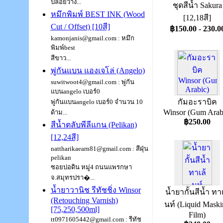
ปล่อยวาง...
ชุดสีน้ำ Sakura
หมึกพิมพ์ BEST INK (Wood
[12,18สี]
Cut / Offset) [10สี]
฿150.00 - 230.0
kamonjanis@gmail.com : หมึก
พิมพ์best
สีขาว...
พู่กันแบน แองเจโล่ (Angelo)
suwitwoot4@gmail.com : พู่กัน
แบนangelo เบอร์0
กัมอะราบิค
พู่กันแบนangelo เบอร์0 จำนวน 10
Winsor (Gum Arab
ด้าม...
฿250.00
สีน้ำตลับพีลีแกน (Pelikan)
[12,24สี]
nattharikaearn81@gmail.com : สีฝุ่น
pelikan
ซอยบ่อดิน หมู่4 ถนนแพรกษา
จ.สมุทรปรา�...
น้ำยาวานิช รีทัชชิ่ง Winsor
น้ำยากั้นสีน้ำ ทาเ
(Retouching Varnish)
นท์ (Liquid Mask
[75,250,500ml]
Film)
tt0971605442@gmail.com : รีทัช