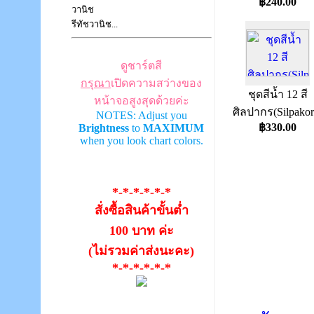
฿240.00
วานิช
รีทัชวานิช...
ดูชาร์ตสี
กรุณา
เปิดความสว่างของ
ชุดสีน้ำ 12 สี
หน้าจอสูงสุดด้วยค่ะ
ศิลปากร(Silpakor
NOTES: Adjust you
฿330.00
Brightness
to
MAXIMUM
when you look chart colors.
*-*-*-*-*-*
สั่งซื้อสินค้าขั้นต่ำ
100 บาท ค่ะ
(ไม่รวมค่าส่งนะคะ)
*-*-*-*-*-*