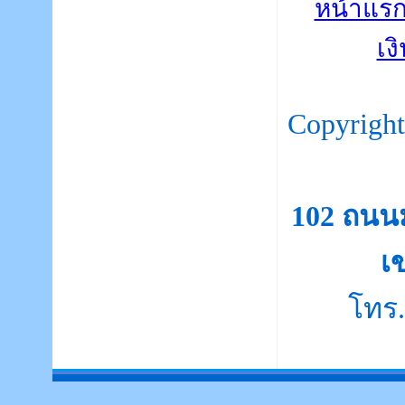
หน้าแร
เง
Copyrigh
102 ถนน
เ
โทร.